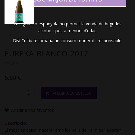
La legislació espanyola no permet la venda de begudes
alcohòliques a menors d'edat.
TORNAR
Diví Cultiu recomana un consum moderat i responsable.
EUREKA BLANCO 2017
REF. 816
6.60 €
AFEGIR A LA CISTELLA
Añadir a mis favoritos
Descripció:
El most es deixa macerar amb les pells del raïm per aportar