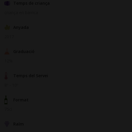
Temps de criança
criança en barrica
Anyada
2017
Graduació
12%
Temps del Servei
8º - 10º
Format
75cl
Raïm