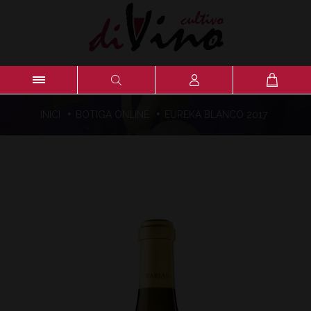
·
·
INICI
BOTIGA ONLINE
EUREKA BLANCO 2017