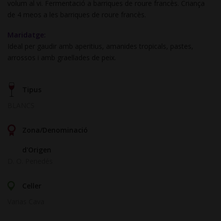
volum al vi. Fermentació a barriques de roure francès. Criança
de 4 meos a les barriques de roure francès.
Maridatge:
Ideal per gaudir amb aperitius, amanides tropicals, pastes,
arrossos i amb graellades de peix.
Tipus
BLANCS
Zona/Denominació
d'Origen
D. O. Penedés
Celler
Varias Cava