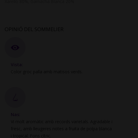
Xarel·lo 80%, Garnacha Blanca 20%
OPINIÓ DEL SOMMELIER
Vista:
Color groc palla amb matisos verds.
Nas:
Vi molt aromàtic amb records varietals. Agradable i
fresc, amb lleugeres notes a fruita de polpa blanca
i tropical. Fons cítric.