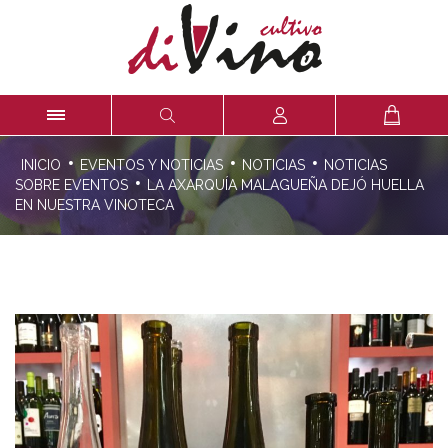
·
·
·
INICIO
EVENTOS Y NOTICIAS
NOTICIAS
NOTICIAS
·
SOBRE EVENTOS
LA AXARQUÍA MALAGUEÑA DEJÓ HUELLA
EN NUESTRA VINOTECA