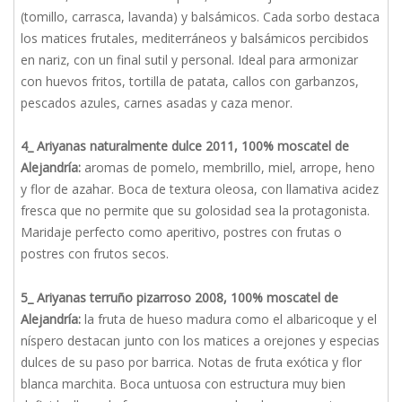
(tomillo, carrasca, lavanda) y balsámicos. Cada sorbo destaca
los matices frutales, mediterráneos y balsámicos percibidos
en nariz, con un final sutil y personal. Ideal para armonizar
con huevos fritos, tortilla de patata, callos con garbanzos,
pescados azules, carnes asadas y caza menor.
4_ Ariyanas naturalmente dulce 2011, 100% moscatel de
Alejandría:
aromas de pomelo, membrillo, miel, arrope, heno
y flor de azahar. Boca de textura oleosa, con llamativa acidez
fresca que no permite que su golosidad sea la protagonista.
Maridaje perfecto como aperitivo, postres con frutas o
postres con frutos secos.
5_ Ariyanas terruño pizarroso 2008, 100% moscatel de
Alejandría:
la fruta de hueso madura como el albaricoque y el
níspero destacan junto con los matices a orejones y especias
dulces de su paso por barrica. Notas de fruta exótica y flor
blanca marchita. Boca untuosa con estructura muy bien