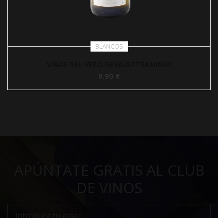
BLANCOS
VIÑAS DEL VERO GEWÜRZTRAMINER
9.90 €
APÚNTATE GRATIS AL CLUB
DE VINOS