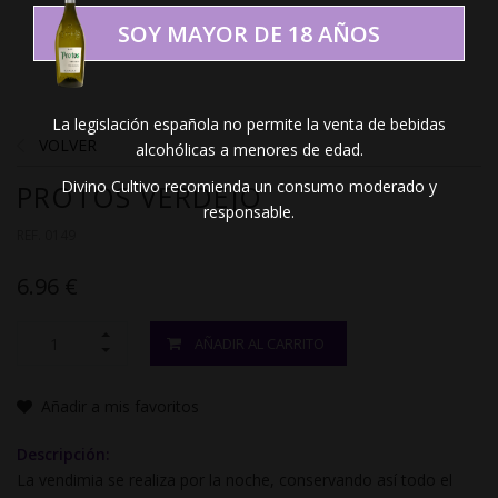
SOY MAYOR DE 18 AÑOS
La legislación española no permite la venta de bebidas
VOLVER
alcohólicas a menores de edad.
Divino Cultivo recomienda un consumo moderado y
PROTOS VERDEJO
responsable.
REF. 0149
6.96 €
AÑADIR AL CARRITO
Añadir a mis favoritos
Descripción:
La vendimia se realiza por la noche, conservando así todo el