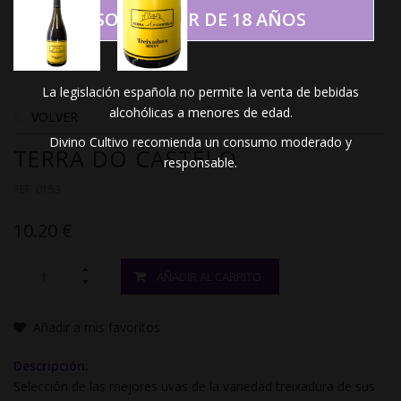
SOY MAYOR DE 18 AÑOS
La legislación española no permite la venta de bebidas
alcohólicas a menores de edad.
VOLVER
Divino Cultivo recomienda un consumo moderado y
TERRA DO CASTELO
responsable.
REF. 0153
10.20 €
AÑADIR AL CARRITO
Añadir a mis favoritos
Descripción:
Selección de las mejores uvas de la variedad treixadura de sus