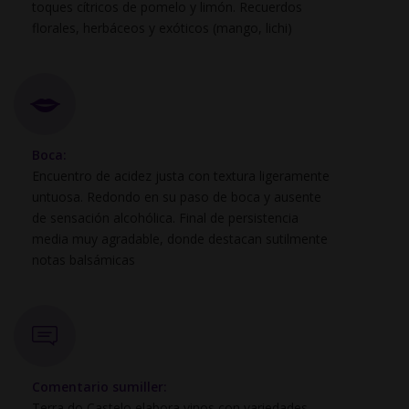
toques cítricos de pomelo y limón. Recuerdos
florales, herbáceos y exóticos (mango, lichi)
Boca:
Encuentro de acidez justa con textura ligeramente
untuosa. Redondo en su paso de boca y ausente
de sensación alcohólica. Final de persistencia
media muy agradable, donde destacan sutilmente
notas balsámicas
Comentario sumiller:
Terra do Castelo elabora vinos con variedades