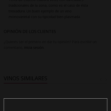
tradicionales de la zona, como es el caso de ésta
treixadura. Un buen ejemplo de un vino
monovarietal con su tipicidad bien plasmada
OPINIÓN DE LOS CLIENTES
¿Quieres ser el primero en dar tu opinión? Para escribir un
comentario,
inicia sesión.
VINOS SIMILARES