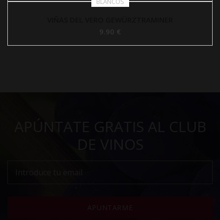
BLANCOS
VIÑAS DEL VERO GEWÜRZTRAMINER
9.90 €
APÚNTATE GRATIS AL CLUB
DE VINOS
APUNTARME