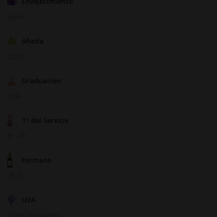
Envejecimiento
Joven
Añada
2015
Graduación
13%
Tº del Servicio
6º - 8º
Formato
75 cl
UVA
100% Treixadura